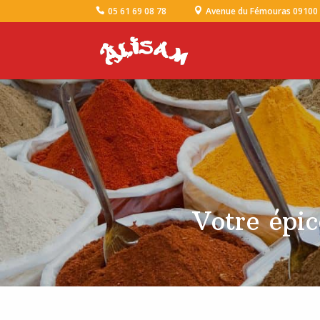
05 61 69 08 78
Avenue du Fémouras 09100
Votre épic