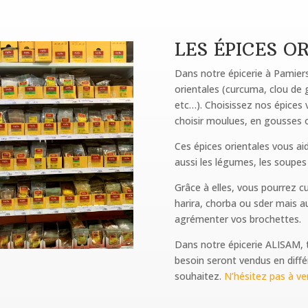
LES ÉPICES O
Dans notre épicerie à Pamiers
orientales (curcuma, clou de g
etc…). Choisissez nos épices
choisir moulues, en gousses o
Ces épices orientales vous ai
aussi les légumes, les soupes
Grâce à elles, vous pourrez c
harira, chorba ou sder mais a
agrémenter vos brochettes.
Dans notre épicerie ALISAM, t
besoin seront vendus en diff
souhaitez.
N’hésitez pas à ven