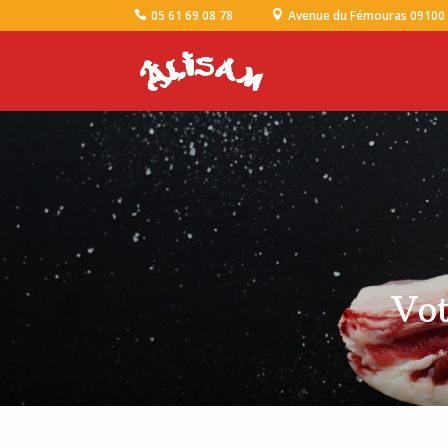
05 61 69 08 78
Avenue du Fémouras 09100
Vot